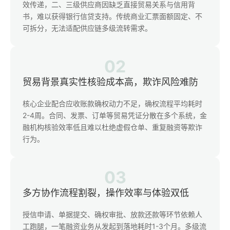
效传递，二、三级供应商因缺乏直接贸易关系与信用背
书，难以获得银行信贷支持。传统商业汇票面额固定、不
可拆分，无法适配供应链多级流转需求。
02
贸易背景真实性核验成本高，欺诈风险难防
核心企业配合应收账款确权动力不足，确权流程平均耗时
2-4周。合同、发票、订单等贸易凭证分散在多个系统，金
融机构核验效率低且难以杜绝虚假仓单、重复融资等欺诈
行为。
03
多方协作流程割裂，操作效率与体验双低
授信申请、单据提交、确权审批、放款还款等环节依赖人
工跑腿，一笔融资业务从发起到落地耗时1-3个月。多级流