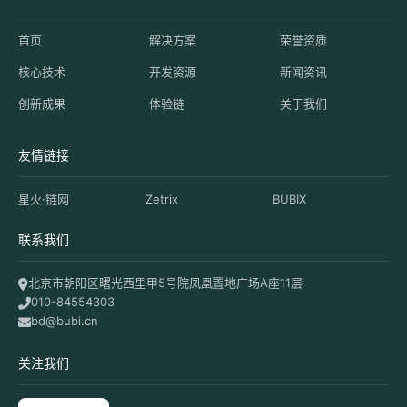
首页
解决方案
荣誉资质
核心技术
开发资源
新闻资讯
创新成果
体验链
关于我们
友情链接
星火·链网
Zetrix
BUBIX
联系我们
北京市朝阳区曙光西里甲5号院凤凰置地广场A座11层
010-84554303
bd@bubi.cn
关注我们