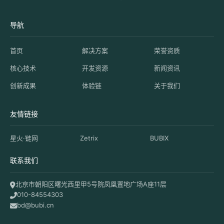
导航
首页
解决方案
荣誉资质
核心技术
开发资源
新闻资讯
创新成果
体验链
关于我们
友情链接
星火·链网
Zetrix
BUBIX
联系我们
北京市朝阳区曙光西里甲5号院凤凰置地广场A座11层
010-84554303
bd@bubi.cn