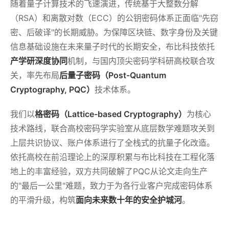
随着量子计算技术的飞速演进，传统基于大整数分解
（RSA）和离散对数（ECC）的公钥密码体系正面临"先窃
密、后破译"的长期威胁。为保障区块链、数字身份及关键
信息基础设施在未来量子时代的长期安全，布比科技依托
产学研深度协同
机制，与国内顶尖密码学科研高校联合攻
关，率先布局
后量子密码（Post-Quantum
Cryptography, PQC）
技术体系。
我们以
格密码（Lattice-based Cryptography）
为核心
技术路线，联合高校密码学实验室从底层数学难题攻关到
上层共识协议、账户体系进行了全栈式的抗量子化改造。
依托高校在前沿理论上的深厚积累与布比科技在工程化落
地上的丰富经验，双方共同破解了PQC从论文走向生产
的"最后一公里"难题，致力于为各行业客户完成密码体系
的平滑升级，构筑
面向未来数十年的安全护城河
。