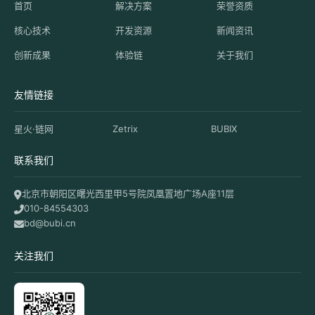
首页
解决方案
荣誉资质
核心技术
开发资源
新闻资讯
创新成果
体验链
关于我们
友情链接
星火·链网
Zetrix
BUBIX
联系我们
北京市朝阳区曙光西里甲5号院凤凰置地广场A座11层
010-84554303
bd@bubi.cn
关注我们