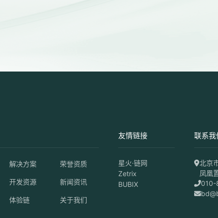
友情链接
联系我
星火·链网
北京
解决方案
荣誉资质
凤凰置
Zetrix
开发资源
新闻资讯
010-
BUBIX
bd@b
体验链
关于我们