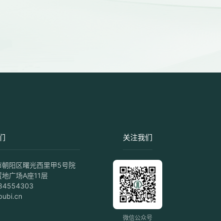
们
关注我们
市朝阳区曙光西里甲5号院
地广场A座11层
84554303
ubi.cn
微信公众号