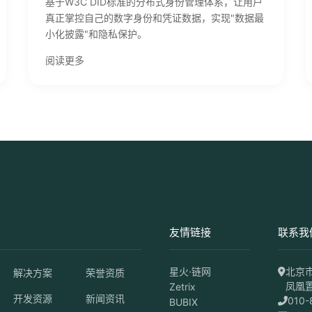
基于W3C DID标准的分布式身份管理体系，让用户
真正掌控自己的数字身份和凭证数据，实现"数据最
小化披露"和隐私保护。
阅读更多
友情链接
联系我
星火·链网
北京
解决方案
荣誉资质
凤凰置
Zetrix
开发资源
新闻资讯
010-
BUBIX