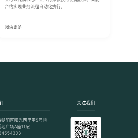
合约实现业务流程自动化执行。
阅读更多
们
关注我们
市朝阳区曙光西里甲5号院
地广场A座11层
84554303